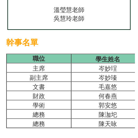
溫瑩慧老師
吳慧玲老師
幹事名單
學生姓名
職位
主席
岑妙珵
副主席
岑妙瑧
文書
毛嘉悠
財政
何春燕
學術
郭安悠
總務
陳泇圯
總務
陳天咏