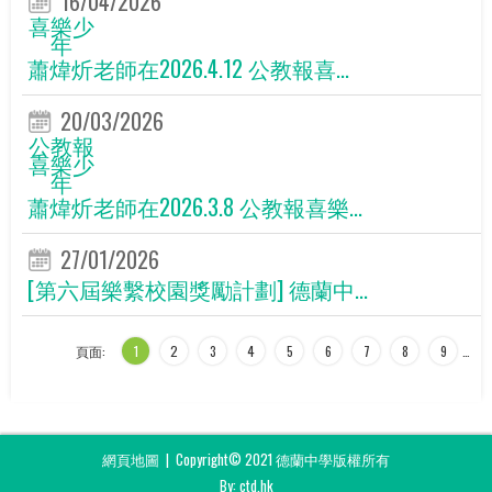
16/04/2026
喜樂少
年
蕭煒炘老師在2026.4.12 公教報喜...
20/03/2026
公教報
喜樂少
年
蕭煒炘老師在2026.3.8 公教報喜樂...
27/01/2026
[第六屆樂繫校園獎勵計劃] 德蘭中...
頁面:
1
2
3
4
5
6
7
8
9
…
網頁地圖
| Copyright© 2021 德蘭中學版權所有
By: ctd.hk