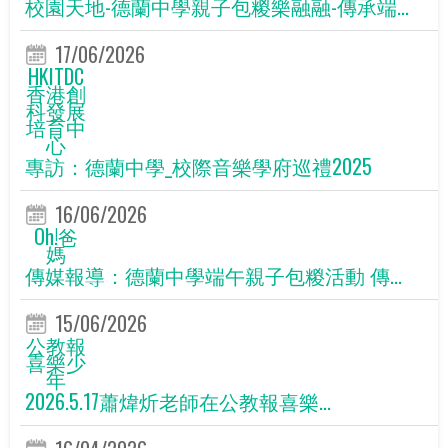
校園天地-德蘭中學親子包糉樂融融-傳承端...
17/06/2026
HKITDC
香港創
科發展
培育中
心
專訪：德蘭中學_校際音樂學府巡禮2025
16/06/2026
Oh!爸
媽
傳媒報導：德蘭中學端午親子包糉活動 傳...
15/06/2026
公教報
喜樂少
年
2026.5.17蕭煒炘老師在公教報喜樂...