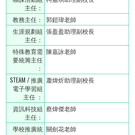
主任：
教務主任：
郭鎧瑋老師
生涯規劃組
張盈盈助理副校長
主任：
特殊教育需
陳嘉詠老師
要統籌主任
：
STEAM / 推廣
蕭煒炘助理副校長
電子學習組
主任 ：
資訊科技組
蔡煒傑老師
主任：
學校推廣統
關劍花老師