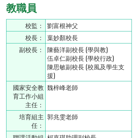
教職員
校監：
劉富根神父
校長：
葉妙顏校長
副校長：
陳藝洋副校長 (學與教)
伍卓仁副校長 (學校行政)
陳思敏副校長 (校風及學生支
援)
國家安全教
魏梓峰老師
育工作小組
主任：
培育組主
郭兆雯老師
任：
聯課活動組
柯嘉琪助理副校長