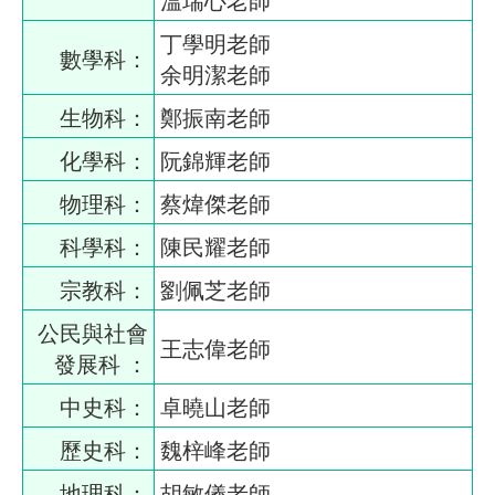
丁學明老師
數學科：
余明潔老師
生物科：
鄭振南老師
化學科：
阮錦輝老師
物理科：
蔡煒傑老師
科學科：
陳民耀老師
宗教科：
劉佩芝老師
公民與社會
王志偉老師
發展科 ：
中史科：
卓曉山老師
歷史科：
魏梓峰老師
地理科：
胡敏儀老師