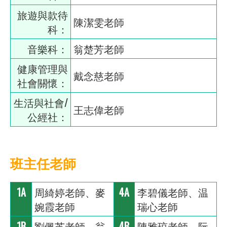
旅遊與款待
陳潔雯老師
科：
音樂科：
翁楚芳老師
健康管理與
戴念慈老師
社會關懷：
生活與社會/
王志偉老師
公經社：
班主任老師
1A
周綺婷老師、麥
4A
李碧儀老師、温
婉霞老師
瑞心老師
1B
劉佩芝老師、翁
4B
陳雅琼老師、阮