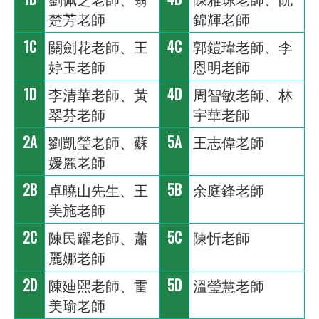
楚芳老師
錦輝老師
1C
關劍花老師、王
4C
郭鎧瑋老師、李
婷玉老師
恩明老師
1D
李清華老師、黃
4D
周智敏老師、林
翠芬老師
宇華老師
2A
劉凱瑩老師、蘇
5A
王志偉老師
媛麗老師
2B
卓曉山先生、王
5B
余庭鋒老師
美施老師
2C
陳民耀老師、蕭
5C
陳忻老師
麗娜老師
2D
陳廸熙老師、雷
5D
溫瑩慧老師
美瑜老師