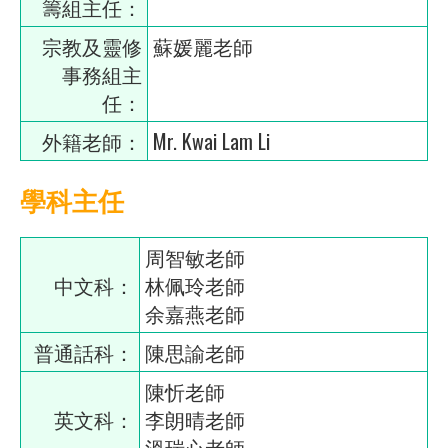
籌組主任：
宗教及靈修
蘇媛麗老師
事務組主
任：
外籍老師：
Mr. Kwai Lam Li
學科主任
周智敏老師
中文科：
林佩玲老師
余嘉燕老師
普通話科：
陳思諭老師
陳忻老師
英文科：
李朗晴老師
溫瑞心老師