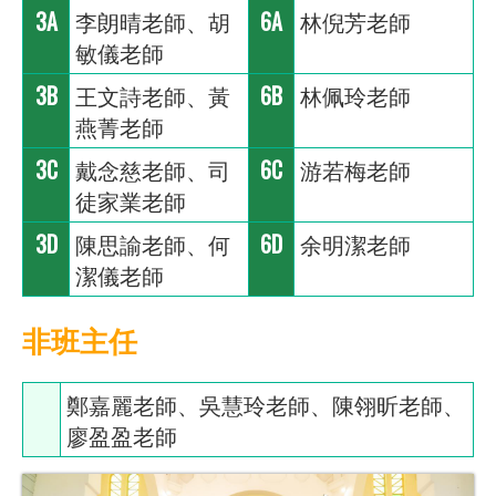
3A
李朗晴老師、胡
6A
林倪芳老師
敏儀老師
3B
王文詩老師、黃
6B
林佩玲老師
燕菁老師
3C
戴念慈老師、司
6C
游若梅老師
徒家業老師
3D
陳思諭老師、何
6D
余明潔老師
潔儀老師
非班主任
鄭嘉麗老師、吳慧玲老師、陳翎昕老師、
廖盈盈老師