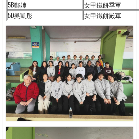
5B鄭姉
女甲鐵餅季軍
5D吳凱彤
女甲鐵餅殿軍