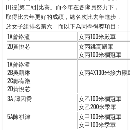
田徑(第二組)比賽。而今年在各隊員努力下，
取得比去年更好的成績，總名次比去年進步，
於女子組排名第六。而以下為同學得獎項目﹕
1A曾鉻潼
女丙100米殿軍
2D黃悅芯
女丙跳高殿軍
女丙100米欄冠軍
1A曾鉻潼
2B吳凱琳
女丙4X100米接力殿
2C鄺宥澂
2D黃悅芯
3A 譚因喬
女乙100米欄冠軍
女乙200米季軍
5A陳祺津
女甲100米欄冠軍
女甲100米季軍