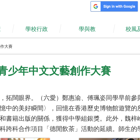
覽
學校行政
學與教
校風
創作大賽
際青少年中文文藝創作大賽
，拓闊眼界。（六愛）鄭惠渝、傅珮姿同學早前參與
憶中的美好瞬間〉，回憶在香港歷史博物館遊覽的
和書籍出版的關係，獲得中學組銀獎。此外，魏梓
科跨科合作項目「德閒飲茶」活動的延續。師生的