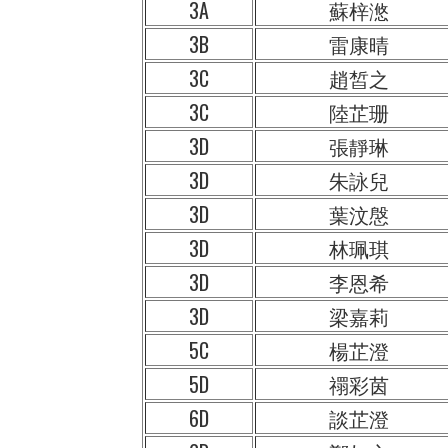
3A
蘇梓滺
3B
雷康晴
3C
趙皙之
3C
陸芷珊
3D
張靜琳
3D
朱詠兒
3D
葉汶慇
3D
林珮琪
3D
李恩希
3D
梁嘉莉
5C
楊芷澄
5D
禤彩茵
6D
談芷澄