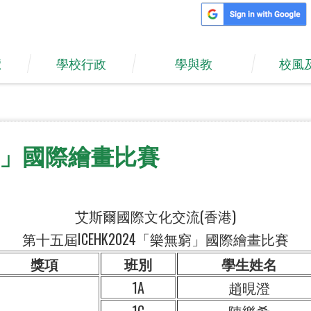
覽
學校行政
學與教
校風
無窮」國際繪畫比賽
艾斯爾國際文化交流(香港)
第十五屆ICEHK2024「樂無窮」國際繪畫比賽
獎項
班別
學生姓名
1A
趙晛澄