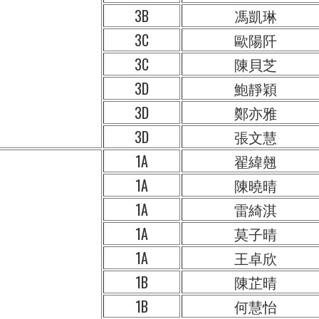
3B
馮凱琳
3C
歐陽阡
3C
陳貝芝
3D
鮑靜穎
3D
鄭亦雅
3D
張文慧
1A
翟緯翹
1A
陳曉晴
1A
雷綺淇
1A
莫子晴
1A
王卓欣
1B
陳芷晴
1B
何慧怡