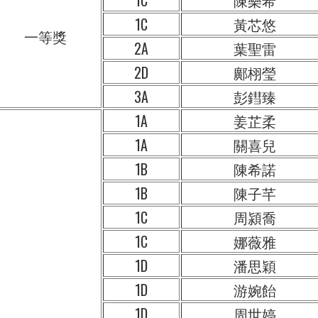
1C
陳樂希
1C
黃芯悠
一等獎
2A
葉聖雷
2D
鄺栩瑩
3A
彭鏏臻
1A
姜芷柔
1A
關喜兒
1B
陳希諾
1B
陳子芊
1C
周潁喬
1C
娜薇雅
1D
潘思穎
1D
游婉飴
1D
周世婷