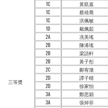
1C
黃凱嘉
1C
蔡靖喬
1C
洪佩敏
1D
戴佩茹
2A
冼美瑤
2B
陳浠瑤
2B
梁語軒
2B
黃子彤
2C
鄺宥澂
2D
譚子晴
三等獎
2D
徐家怡
3A
鄭思穎
3A
張焯菲