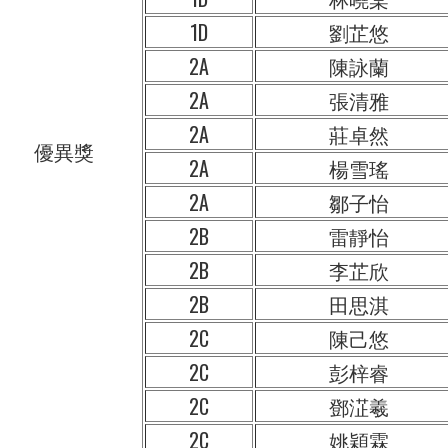
1D
劉芷悠
2A
陳詠蘭
2A
張清雅
2A
莊卓然
優異獎
2A
楊雪瑤
2A
鄒子怡
2B
雷靜怡
2B
李芷欣
2B
田思淇
2C
陳己悠
2C
彭梓睿
2C
鄧淽羲
2C
姚穎霖