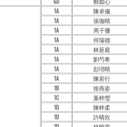
6D
鄭如心
1A
陳卓儀
1A
張珈晴
1A
周子珊
1A
何瑞德
1A
林莙庭
1A
劉芍希
1A
彭珝晴
1A
陳若行
1B
徐燕姿
1C
葉梓瑩
1D
陳梓柔
1D
許晴欣
1D
林曉棠