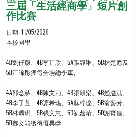
三屆「生活經商學」短片創
作比賽
日期:
11/05/2026
本校同學
4B劉仟蔚、4B李芷欣、5A張靜琳、5B林楚翹及
5D江晞彤獲得全場總季軍。
4A邵念慈、4B陳文莉、4B張穎樂、4B趙溢淇、
4B李子萱、4B譚希瑤、5A蘇梓滺、5B翁藝芳、
5B林珮琪、5B張文慧、5D劉蕊晴、5D謝寶儀、
5D魏文穎獲得優異獎。