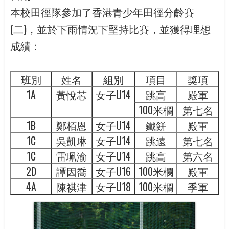
本校田徑隊參加了香港青少年田徑分齡賽
(二)，並於下雨情況下堅持比賽，並獲得理想
成績﹕
班別
姓名
組別
項目
獎項
1A
黃悅芯
女子U14
跳高
殿軍
100米欄
第七名
1B
鄭栢恩
女子U14
鐵餅
殿軍
1C
吳凱琳
女子U14
跳遠
第七名
1C
雷珮渝
女子U14
跳高
第六名
2D
譚因喬
女子U16
100米欄
殿軍
4A
陳祺津
女子U18
100米欄
季軍