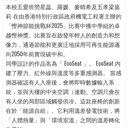
本校五愛班勞星蕊、羅媛、麥晴希及五孝梁嘉
莉 在由香港特別行政區政府機電工程署主辦的
「慳神節能挑戰杯2025」比賽中獲中學組的卓
越慳神獎。比賽旨在啟發年輕人的創造力和想
像力，通過節能和更廣泛地採用可再生能源邁
向2050年前實現碳中和。
同學設計的作品名為「 EcoSeat 」。 EcoSeat 內
建了壓力、紅外線與溫度等多重感測器。 當感
測器確認有人入座後，會將即時數據輸入系
統，並與大樓的中央空調（連動。空調只會在
有人坐的局部區域觸發供冷。這款座椅的創新
在於「能源自給」。它利用溫差發電技術，將
「人體熱量」與「環境室溫」之間的溫差轉化