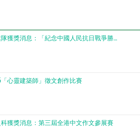
隊獲獎消息：「紀念中國人民抗日戰爭勝...
25「心靈建築師」徵文創作比賽
史科獲獎消息：第三屆全港中文作文參展賽