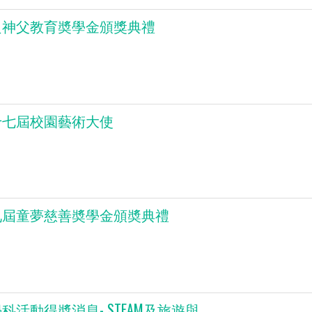
良神父教育奬學金頒獎典禮
十七屆校園藝術大使
九屆童夢慈善奬學金頒奬典禮
科活動得奬消息- STEAM及旅遊與...