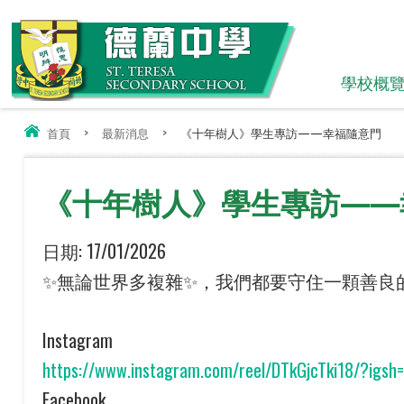
學校概
首頁
>
最新消息
>
《十年樹人》學生專訪——幸福隨意門
《十年樹人》學生專訪——
日期:
17/01/2026
✨無論世界多複雜✨，我們都要守住一顆善良的心
Instagram
https://www.instagram.com/reel/DTkGjcTki18/?igs
Facebook