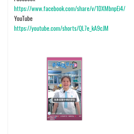
https://www.facebook.com/share/v/1DXMbnpEi4/
YouTube
https://youtube.com/shorts/QL7e_kA9cJM