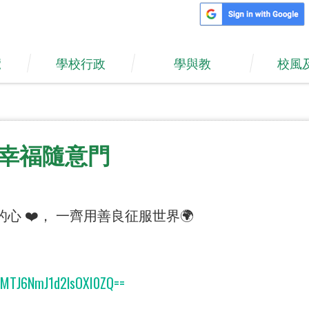
覽
學校行政
學與教
校風
幸福隨意門
 ❤️， 一齊用善良征服世界🌍
h=MTJ6NmJ1d2lsOXI0ZQ==