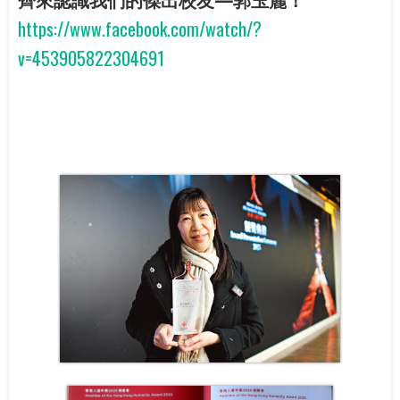
https://www.facebook.com/watch/?
v=453905822304691