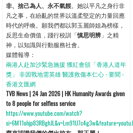
非、捨己為人、永不氣餒
。她以平凡之身行非
凡之事，在紛亂的世界以溫柔堅定的力量回應
時代的呼喚。願我們都以郭玉麗師姐為榜樣，
反思生命價值，踐行校訓「
慎思明辨
」之精
神，以知識與行動服務社會。
媒體報導：
兩港人赴加沙緊急施援 獲紅會頒「香港人道年
獎」 非因戰地需英雄 醫護救傷本仁心 - 要聞 -
香港文匯網
TVB News | 24 Jan 2026 | HK Humanity Awards given
to 8 people for selfless service
https://www.youtube.com/watch?
si=6M11ohjp83RBghJL&v=Lm91U7c4g3w&feature=youtu.
齊來認識我們的傑出校友—
郭玉麗！