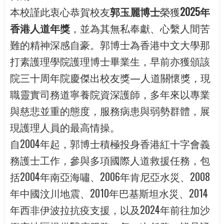
本校謹此衷心恭賀校友
郭玉麗博士
榮獲
2025
年
香港人道年獎
，並為其無私奉獻、心繫人間苦
難的精神深感自豪。郭博士為香港中文大學那
打素護理學院護理博士畢業生，早前亦獲頒該
院三十周年院慶傑出校友獎—人道關懷獎，現
職靈實司務道寧養院資深護師，多年來以專業
與慈悲並重的態度，服務病患與弱勢群體，展
現護理人員的最高情操。
自2004年起，郭博士積極投身香港紅十字會義
務護士工作，參與多項國際人道救援任務，包
括2004年南亞海嘯、2006年肯尼亞水災、2008
年中國汶川地震、2010年巴基斯坦水災、2014
年西非伊波拉抗疫支援，以及2024年前往加沙