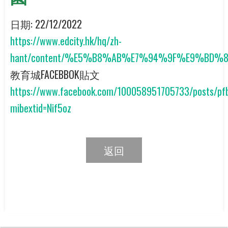
日期:
22/12/2022
https://www.edcity.hk/hq/zh-
hant/content/%E5%B8%AB%E7%94%9F%E9%
教育城FACEBBOK貼文
https://www.facebook.com/100058951705733/posts/p
mibextid=Nif5oz
返回