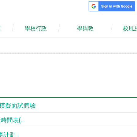
覽
學校行政
學與教
校風
日暨模擬面試體驗
時間表(...
惠計劃」