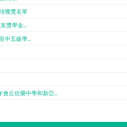
館獎項獲獎名單
校友獎學金...
至中五級學...
會丘佐榮中學和新亞...