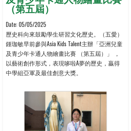
（第五屆）
Date:
05/05/2025
歷史科向來鼓勵學生研習文化歷史。（五愛）
鍾珈敏早前參與Asia Kids Talent主辦「亞洲兒童
及青少年卡通人物繪畫比賽 （第五屆）」 ，
以藝術創作形式，表現哆啦A夢的歷史，贏得
中學組亞軍及最佳創意大獎。