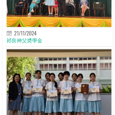
21/11/2024
祁良神父奬學金