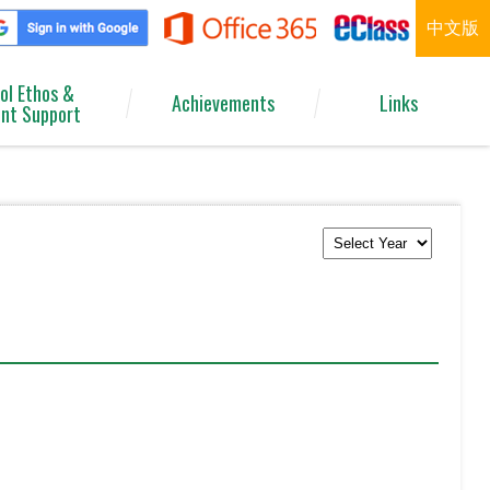
中文版
ol Ethos &
Achievements
Links
nt Support