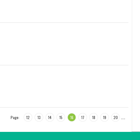
Page:
12
13
14
15
16
17
18
19
20
…
…