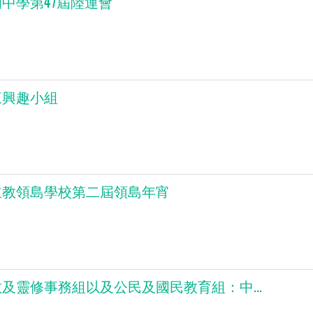
中學第47屆陸運會
三興趣小組
主教領島學校第二屆領島年宵
及靈修事務組以及公民及國民教育組：中...