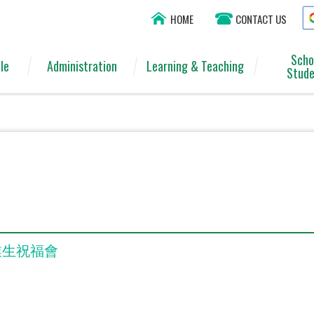
HOME
CONTACT US
Scho
le
Administration
Learning & Teaching
Stude
業生祝福會