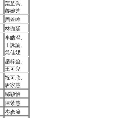
葉芷喬、
黎婉芝
周萱鳴
林珈延
李皓澄、
王詠諭、
吳佳妮
趙梓盈、
王可兒
祝可欣、
唐家慧
鄔穎怡
陳紫慧
岑彥潼