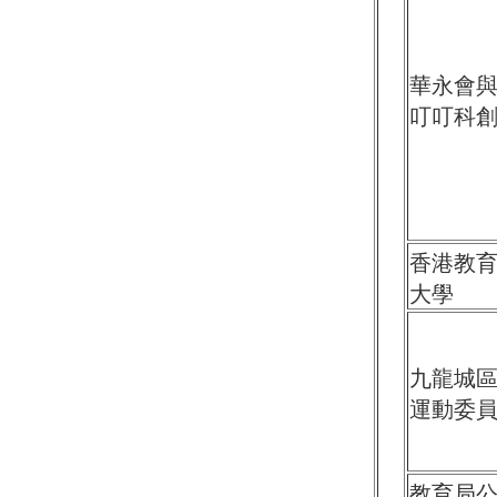
華永會
叮叮科
香港教
大學
九龍城
運動委
教育局