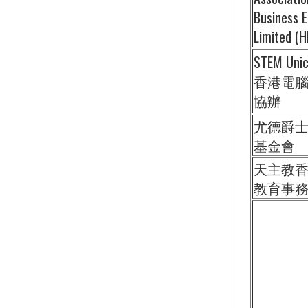
Business E
Limited (
STEM Un
香港電
協辦
尤德爵
基金會
天主教
教育事