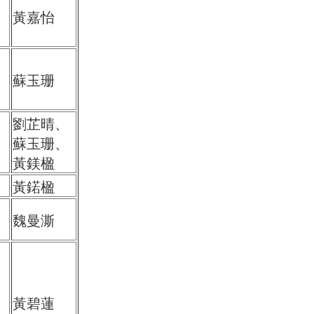
黃嘉怡
蘇玉珊
劉芷晴、
蘇玉珊、
黃鎂楹
黃鍩楹
魏曼澌
黃碧蓮