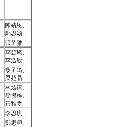
陳靖恩、
A
鄭思穎
A
張芷雅
李碧瑤、
李浩欣
黎子筠、
梁苑晶
李炫禧、
麥揚梓、
黃雅雯
李思琪
鄭思穎、