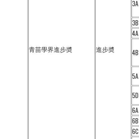
3A
3B
4A
金
青苗學界進步奬
進步奬
4B
5A
5D
6A
6B
6C