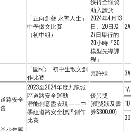
獲得全額資
助入讀於
「正向創藝 永善人生」
2024年4月13
與
中學徵文比賽
日、20日及
2A
創
（初中組）
27日舉行的
20小時「3D
模型先導課
程」
育
「園•心」初中生散文創
嘉許狀
3A
作比賽
2023至2024年度九龍城
1A
區道路安全運動
優異獎
區道路安全
1D
潛能創意盡表現——中
(獲獎狀及書
員會
學組道路安全標語創作
券$300.00)
3D
比賽
公益少年團