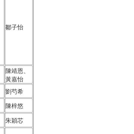
鄒子怡
陳靖恩、
黃嘉怡
劉芍希
陳梓悠
朱穎芯