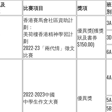
構及
班
比賽項目
獎項
稱
別
香港賽馬會社區資助計
3A
劃：
優異獎(獲獎
年
美荷樓香港精神學習計
狀及書券
3D
會
劃
$150.00)
2022-23「兩代情」徵文
6A
比賽
4A
2022-2023中國
優異獎
5A
中學生作文大賽
5B