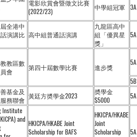
電影欣賞會暨徵文比賽
區
中學組冠軍
3A
(2022/23)
六屆全港中
九龍區高中
通話演講比
高中組普通話演講
組「優異星
5A
獎」
5A
主教教區數
第四十屆數學比賽
進步獎
委員會
5B
慈善基金及
奬學金
黃廷方奬學金2023
5A
會服務聯會
$5000
 Institute
HKICPA/HKABE
HKICPA) and
HKICPA/HKABE Joint
Joint
g
Scholarship for BAFS
Scholarship
5A
n for