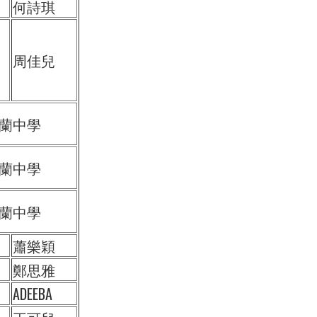
何詩琪
周佳兒
蘭中學
蘭中學
蘭中學
蕭樂穎
鄭思雅
ADEEBA