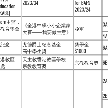
2023/34
for BAFS
ducation
2023/24
HKABE)
icorn主辦，
3
《全港中學小小企業家
腦教育學會
亞軍
大賽——我要做生意》
4
士紀念
尤德爵士紀念基金
奬學金
6A
高中學生獎
$1000
香港教區
天主教香港教區學校
宗教教育奬
6B
務處
宗教教育奬
2A
2B