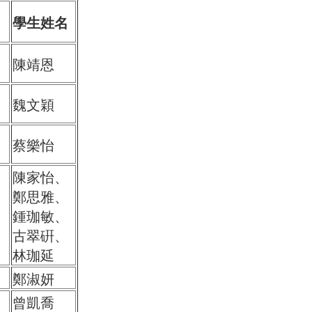
學生姓名
陳靖恩
魏文穎
蔡樂怡
陳家怡、
鄭思雅、
鍾珈敏、
古翠硏、
林珈延
鄭淑妍
曾凱喬