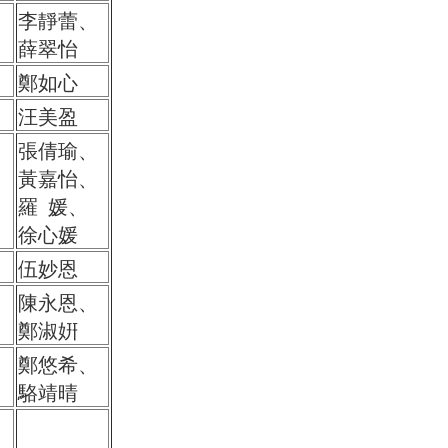
李靜蕾、
薛翠怡
鄭如心
汪美盈
張倩瑜、
黃嘉怡、
羅 媛、
徐心媛
伍妙恩
陳永恩、
鄭淑姸
鄭悠希、
駱靖晴