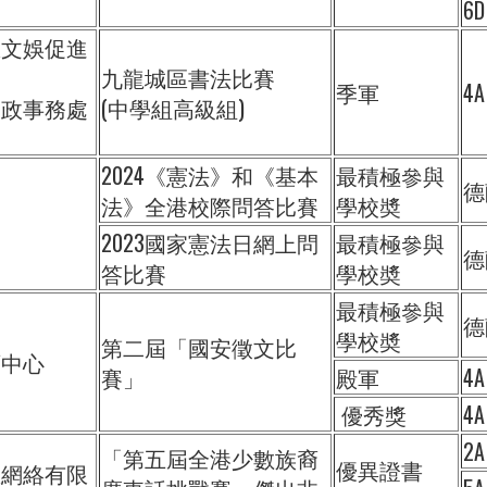
6D
區文娛促進
九龍城區書法比賽
季軍
4A
民政事務處
(中學組高級組)
2024《憲法》和《基本
最積極參與
德
法》全港校際問答比賽
學校奬
2023國家憲法日網上問
最積極參與
德
答比賽
學校奬
最積極參與
德
學校奬
第二屆「國安徵文比
育中心
賽」
殿軍
4A
優秀獎
4A
2A
「第五屆全港少數族裔
優異證書
區網絡有限