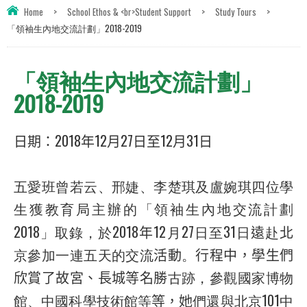
Home
>
School Ethos & <br>Student Support
>
Study Tours
>
「領袖生內地交流計劃」2018-2019
「領袖生內地交流計劃」
2018-2019
2018
12
27
12
31
日期：
年
月
日至
月
日
五愛班曾若云、邢婕、李楚琪及盧婉琪四位學
生獲教育局主辦的「領袖生內地交流計劃
2018
2018
12
27
31
」取錄，於
年
月
日至
日
遠
赴
北
京參加一連五天的交流
活動
。
行程中，學生們
欣賞了故宮、長城等名勝
古跡，參觀國家博物
101
館、中國科學技術館等
等，她
們還與北京
中