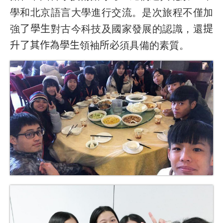
學和北京語言大學進行交流。是次旅程不僅加
強
了學生
對古今科技及國家發展的認識，還
提
升了其作為學生
領袖
所必
須具備的素質。