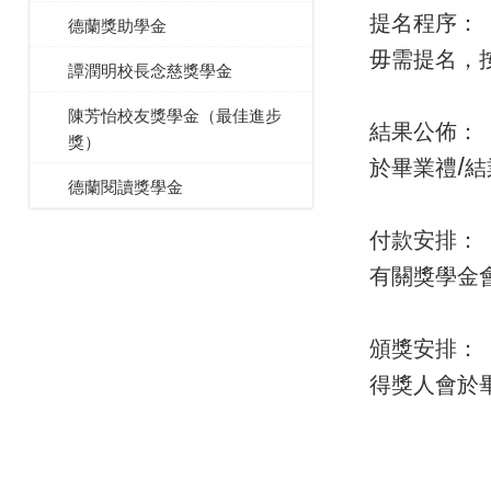
提名程序：
德蘭獎助學金
毋需提名，
譚潤明校長念慈獎學金
陳芳怡校友獎學金（最佳進步
結果公佈：
獎）
於畢業禮/
德蘭閱讀獎學金
付款安排：
有關獎學金
頒獎安排：
得獎人會於