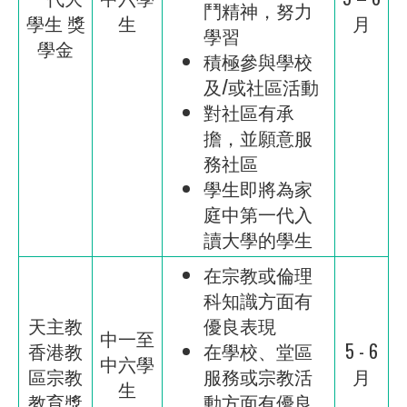
鬥精神，努力
學生 獎
生
月
學習
學金
積極參與學校
及/或社區活動
對社區有承
擔，並願意服
務社區
學生即將為家
庭中第一代入
讀大學的學生
在宗教或倫理
科知識方面有
天主教
優良表現
中一至
香港教
在學校、堂區
5 - 6
中六學
區宗教
服務或宗教活
月
生
教育獎
動方面有優良