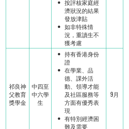
按評核家庭經
濟狀況的結果
發放津貼
如非特殊情
況，重讀生不
獲考慮
持有香港身份
證
在學業、品
德、課外活
祁良神
中四至
動、領導才能
父教育
中六學
及社區服務等
9月
獎學金
生
方面有優秀表
現
有特別經濟困
難及需要