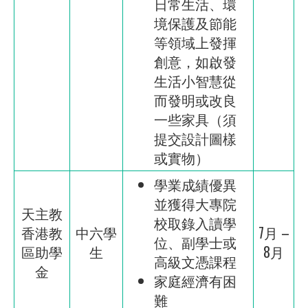
日常生活、環
境保護及節能
等領域上發揮
創意，如啟發
生活小智慧從
而發明或改良
一些家具（須
提交設計圖樣
或實物）
學業成績優異
並獲得大專院
天主教
校取錄入讀學
香港教
中六學
7月 –
位、副學士或
區助學
生
8月
高級文憑課程
金
家庭經濟有困
難