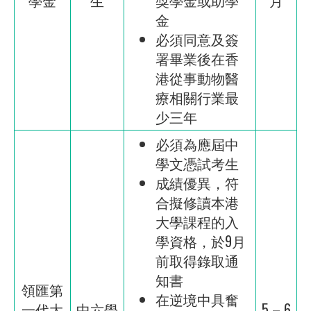
金
必須同意及簽
署畢業後在香
港從事動物醫
療相關行業最
少三年
必須為應屆中
學文憑試考生
成績優異，符
合擬修讀本港
大學課程的入
學資格，於9月
前取得錄取通
知書
領匯第
在逆境中具奮
一代大
中六學
5 – 6