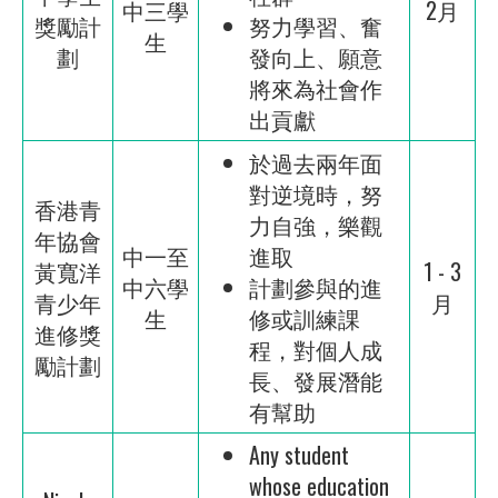
中三學
2月
獎勵計
努力學習、奮
生
劃
發向上、願意
將來為社會作
出貢獻
於過去兩年面
對逆境時，努
香港青
力自強，樂觀
年協會
中一至
進取
黃寬洋
1 - 3
中六學
計劃參與的進
青少年
月
生
修或訓練課
進修獎
程，對個人成
勵計劃
長、發展潛能
有幫助
Any student
whose education