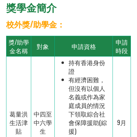
獎學金簡介
校外獎/助學金：
獎/助學
申請
對象
申請資格
金名稱
時段
持有香港身份
證
有經濟困難，
但沒有以個人
名義或作為家
庭成員的情況
葛量洪
中四至
下領取綜合社
生活津
中六學
會保障援助(綜
9月
貼
生
援)