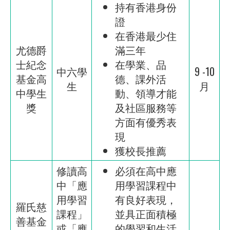
持有香港身份
證
在香港最少住
尤德爵
滿三年
士紀念
在學業、品
中六學
9 -10
基金高
德、課外活
生
月
中學生
動、領導才能
獎
及社區服務等
方面有優秀表
現
獲校長推薦
修讀高
必須在高中應
中「應
用學習課程中
用學習
有良好表現，
羅氏慈
課程」
並具正面積極
善基金
或「應
的學習和生活