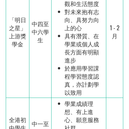
觀和生活態度
對未來抱有志
「明日
向、具努力向
中四至
之星」
上的心
1 - 2
中六學
上游獎
具有潛質、在
月
生
學金
學業或個人成
長方面有明顯
進步
於應用學習課
程學習態度認
真，亦計劃學
以致用
學業成績理
想、有上進
全港初
心、願意服務
中一至
中學生
社群