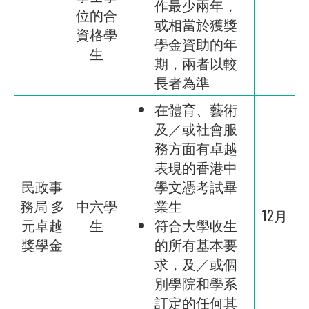
作最少兩年，
位的合
或相當於獲獎
資格學
學金資助的年
生
期，兩者以較
長者為準
在體育、藝術
及／或社會服
務方面有卓越
表現的香港中
民政事
學文憑考試畢
務局 多
中六學
業生
12月
元卓越
生
符合大學收生
獎學金
的所有基本要
求，及／或個
別學院和學系
訂定的任何其