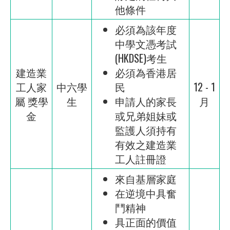
他條件
必須為該年度
中學文憑考試
(HKDSE)考生
建造業
必須為香港居
工人家
中六學
民
12 - 1
屬 獎學
生
申請人的家長
月
金
或兄弟姐妹或
監護人須持有
有效之建造業
工人註冊證
來自基層家庭
在逆境中具奮
鬥精神
具正面的價值