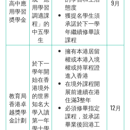
高中應
9月
用學習
態度
用學習
調適課
獲提名學生須
奬學金
程」的
承諾於下一學
中五學
年繼續修畢該
生
課程
擁有本港居留
權或本港入境
於下一
權或持單程證
學年開
進入香港
始在香
在境外課程開
港境外
展前連續在港
教育局
的世界
住滿3整年
香港卓
知名大
必須修畢指定
12月
越獎學
學入讀
課程，並承諾
金計劃
第一年
畢業後回港工
學士學