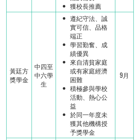
獲校長推薦
遵紀守法、誠
實可信、品格
端正
學習勤奮、成
績優異
來自清貧家庭
中四至
黃廷方
或有家庭經濟
中六學
9月
獎學金
困難
生
積極參與學校
活動、熱心公
益
於同一年度未
獲其他機構授
予獎學金