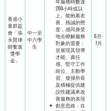
年服務時數達
200小時或以
上。能抱着友
香港小
善、熱誠的態
童群益
度，感同身受
會「張
中一至
地去瞭解服務
6月-
永賢律
中六學
對象的需要；
7月
師奮進
生
並展現其領導
獎學
才能、責任
金」
感、堅守工作
崗位、主動學
習、發揮所長
及積極提供建
設性建議來改
善服務的表現
創意思維：在