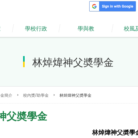
覽
學校行政
學與教
校風
林焯煒神父奬學金
學金簡介
>
校內獎/助學金
>
林焯煒神父奬學金
神父奬學金
林焯煒神父奬學