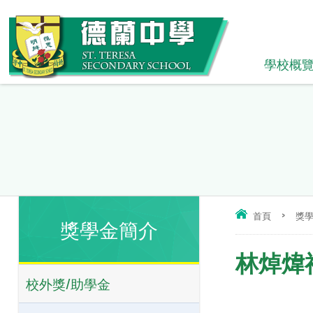
學校概
首頁
>
獎
獎學金簡介
林焯煒
校外獎/助學金