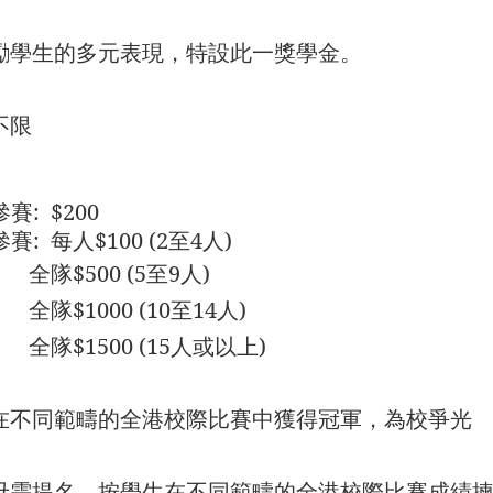
勵學生的多元表現，特設此一獎學金。
不限
參賽
:
$200
參賽
:
每人
$100 (2
至
4
人
)
全隊
$500 (5
至
9
人
)
全隊
$1000 (10
至
14
人
)
全隊
$1500 (15
人或以上
)
在
不同範疇的全港校際比賽中獲得冠軍，為校爭光
毋需提名，按學生在
不同範疇的全港校際比賽成
績