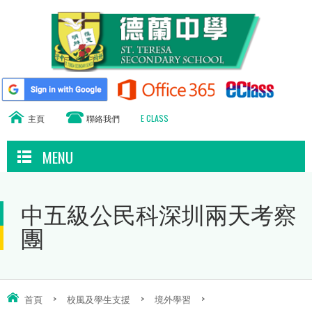
主頁
聯絡我們
E CLASS
MENU
中五級公民科深圳兩天考察
團
首頁
>
校風及學生支援
>
境外學習
>