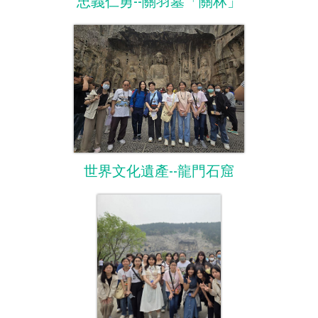
忠義仁勇--關羽墓「關林」
世界文化遺產--龍門石窟