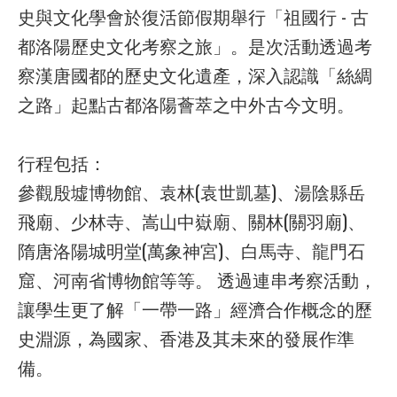
史與文化學會於復活節假期舉行「祖國行 - 古
都洛陽歷史文化考察之旅」。是次活動透過考
察漢唐國都的歷史文化遺產，深入認識「絲綢
之路」起點古都洛陽薈萃之中外古今文明。
行程包括：
參觀殷墟博物館、袁林(袁世凱墓)、湯陰縣岳
飛廟、少林寺、嵩山中嶽廟、關林(關羽廟)、
隋唐洛陽城明堂(萬象神宮)、白馬寺、龍門石
窟、河南省博物館等等。 透過連串考察活動，
讓學生更了解「一帶一路」經濟合作概念的歷
史淵源，為國家、香港及其未來的發展作準
備。