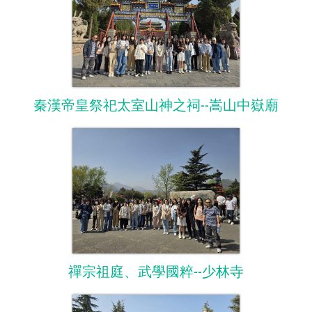
秦漢帝皇祭祀太室山神之祠--嵩山中嶽廟
禪宗祖庭、武學國粹--少林寺