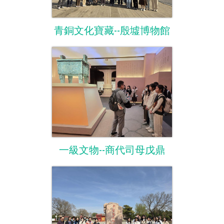
青銅文化寶藏--殷墟博物館
一級文物--商代司母戊鼎