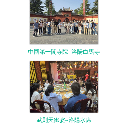
中國第一間寺院--洛陽白馬寺
武則天御宴--洛陽水席