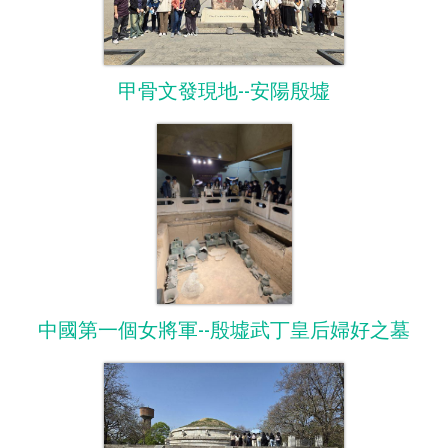
甲骨文發現地--安陽殷墟
中國第一個女將軍--殷墟武丁皇后婦好之墓