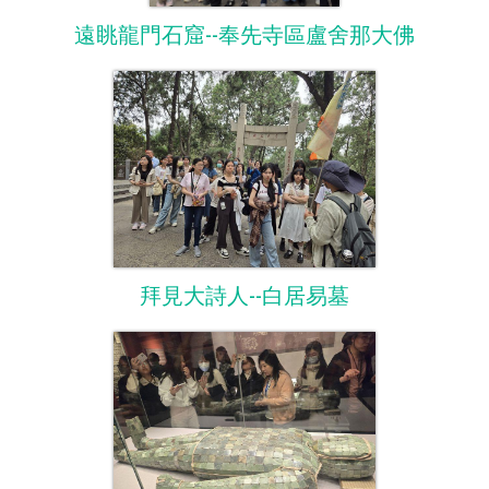
遠眺龍門石窟--奉先寺區盧舍那大佛
拜見大詩人--白居易墓