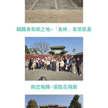
竊國者長眠之地--「袁林」袁世凱墓
精忠報國--湯陰岳飛廟